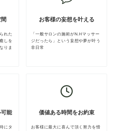
空間
お客様の妄想を叶える
られた
「一般サロンの施術がN.Hマッサー
癒しを
ジだったら」という妄想や夢が叶う
なりま
非日常
ル可能
価値ある時間をお約束
時にタ
お客様に最大に喜んで頂く努力を惜