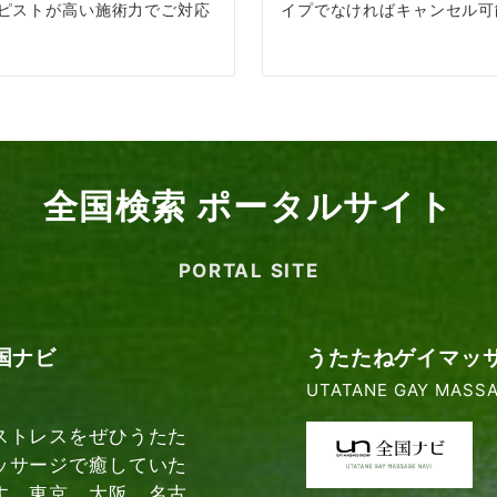
ピストが高い施術力でご対応
イプでなければキャンセル可
全国検索 ポータルサイト
PORTAL SITE
国ナビ
うたたねゲイマッ
UTATANE GAY MASSA
ストレスをぜひうたた
ッサージで癒していた
す。東京、大阪、名古