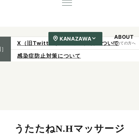
ABOUT
KANAZAWA
X（旧Twitter）の表示不具合について
初めての方へ
制］
感染症防止対策について
ご予約は各店へ直接お問い合わせください。
料金は当日施術前にお支払いください。
うたたねN.Hマッサージ