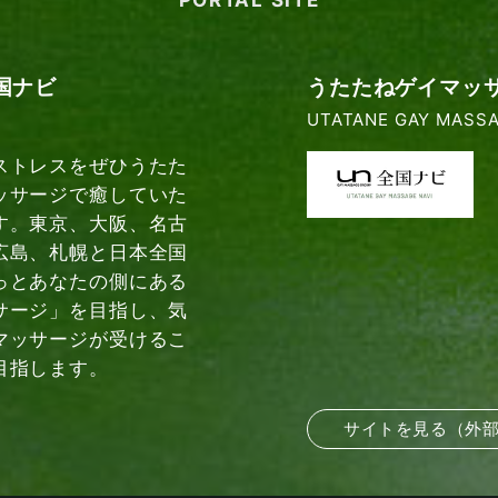
PORTAL SITE
国ナビ
うたたねゲイマッ
UTATANE GAY MASSA
ストレスをぜひうたた
ッサージで癒していた
す。東京、大阪、名古
広島、札幌と日本全国
っとあなたの側にある
サージ」を目指し、気
マッサージが受けるこ
目指します。
サイトを見る（外