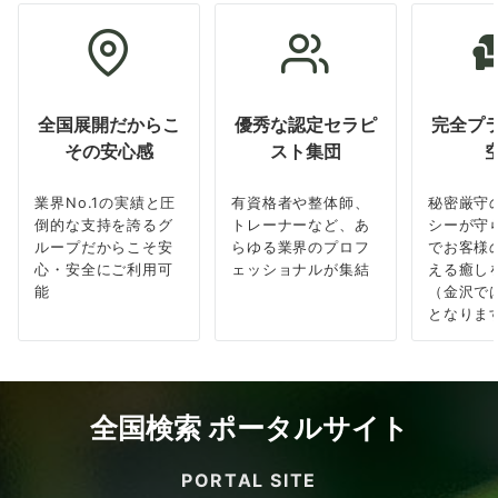
全国展開だからこ
優秀な認定セラピ
完全プ
その安心感
スト集団
業界No.1の実績と圧
有資格者や整体師、
秘密厳守
倒的な支持を誇るグ
トレーナーなど、あ
シーが守
ループだからこそ安
らゆる業界のプロフ
でお客様
心・安全にご利用可
ェッショナルが集結
える癒し
能
（金沢で
となりま
全国検索 ポータルサイト
PORTAL SITE